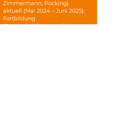
Zimmermann, Pocking)
aktuell (Mai 2024 – Juni 2025):
Fortbildung
‚Traumafachberatung‘
(Trauma-Institut
Süddeutschland, München)
seit Juli 2024: Dozentin an der
Deutschen
Heilpraktikerschule
(Stützpunkt Erlangen)
Mein Credo
"Etwas innerlich zu fühlen,
macht es möglich, etwas über
sich zu wissen.“
(Ulfried Geuter)