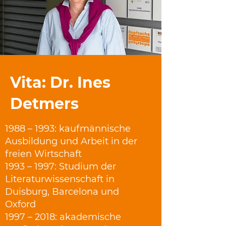
Vita: Dr. Ines
Detmers
1988 – 1993: kaufmännische
Ausbildung und Arbeit in der
freien Wirtschaft
1993 – 1997: Studium der
Literaturwissenschaft in
Duisburg, Barcelona und
Oxford
1997 – 2018: akademische