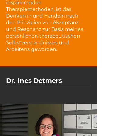
inspirierenden
Therapiemethoden, ist das
Denken in und Handeln nach
den Prinzipien von Akzeptanz
und Resonanz zur Basis meines
persönlichen therapeutischen
Selbstverständnisses und
Arbeitens geworden.
Dr. Ines Detmers